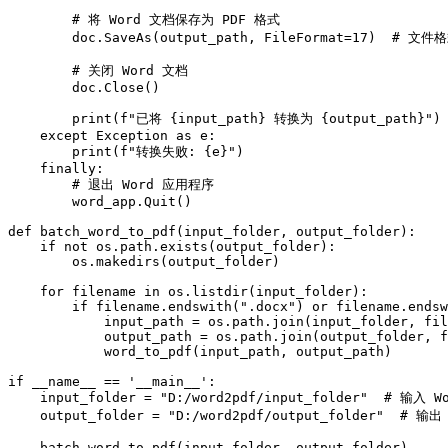
        # 将 Word 文档保存为 PDF 格式

        doc.SaveAs(output_path, FileFormat=17)  # 文件格
        # 关闭 Word 文档

        doc.Close()

        print(f"已将 {input_path} 转换为 {output_path}")

    except Exception as e:

        print(f"转换失败: {e}")

    finally:

        # 退出 Word 应用程序

        word_app.Quit()

def batch_word_to_pdf(input_folder, output_folder):

    if not os.path.exists(output_folder):

        os.makedirs(output_folder)

    for filename in os.listdir(input_folder):

        if filename.endswith(".docx") or filename.endsw
            input_path = os.path.join(input_folder, fil
            output_path = os.path.join(output_folder, f
            word_to_pdf(input_path, output_path)

if __name__ == '__main__':

    input_folder = "D:/word2pdf/input_folder"  # 输
    output_folder = "D:/word2pdf/output_folder"  # 
    batch_word_to_pdf(input_folder, output_folder)