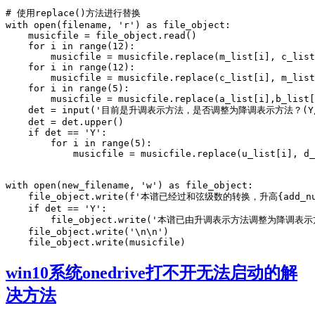
# 使用replace()方法进行替换

with open(filename, 'r') as file_object:

    musicfile = file_object.read()

    for i in range(12):

        musicfile = musicfile.replace(m_list[i], c_list
    for i in range(12):

        musicfile = musicfile.replace(c_list[i], m_list
    for i in range(5):

        musicfile = musicfile.replace(a_list[i],b_list[
    det = input('目前是升调表示方法，是否调整为降调表示方法？(Y/N
    det = det.upper()

    if det == 'Y':

        for i in range(5):

            musicfile = musicfile.replace(u_list[i], d_
with open(new_filename, 'w') as file_object:

    file_object.write(f'本谱已经过和弦级数的转换，升高{add_nu
    if det == 'Y':

        file_object.write('本谱已由升调表示方法调整为降调表示方
    file_object.write('\n\n')

    file_object.write(musicfile)
win10系统onedrive打不开无法启动的解
决方法