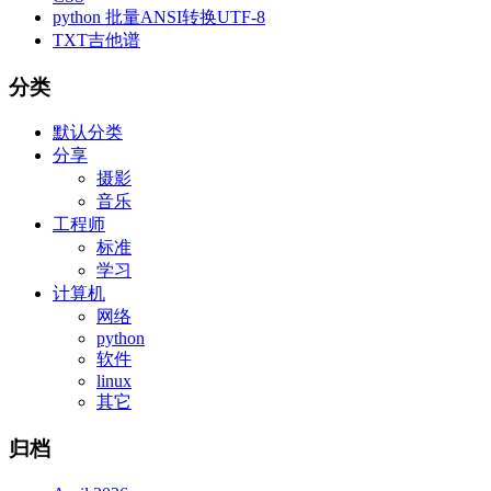
python 批量ANSI转换UTF-8
TXT吉他谱
分类
默认分类
分享
摄影
音乐
工程师
标准
学习
计算机
网络
python
软件
linux
其它
归档