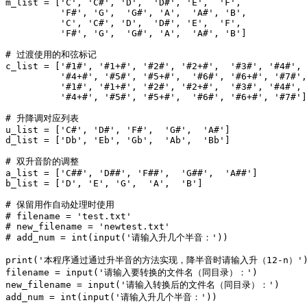
m_list = ['C', 'C#', 'D',  'D#', 'E',  'F',

          'F#', 'G',  'G#', 'A',  'A#', 'B',

          'C', 'C#', 'D',  'D#', 'E',  'F',

          'F#', 'G',  'G#', 'A',  'A#', 'B']

# 过渡使用的和弦标记

c_list = ['#1#', '#1+#', '#2#', '#2+#',  '#3#', '#4#',

          '#4+#', '#5#', '#5+#',  '#6#', '#6+#', '#7#',

          '#1#', '#1+#', '#2#', '#2+#',  '#3#', '#4#',

          '#4+#', '#5#', '#5+#',  '#6#', '#6+#', '#7#']

# 升降调对应列表

u_list = ['C#', 'D#', 'F#',  'G#',  'A#']

d_list = ['Db', 'Eb', 'Gb',  'Ab',  'Bb']

# 双升音阶的调整

a_list = ['C##', 'D##', 'F##',  'G##',  'A##']

b_list = ['D', 'E', 'G',  'A',  'B']

# 保留用作自动处理时使用

# filename = 'test.txt'

# new_filename = 'newtest.txt'

# add_num = int(input('请输入升几个半音：'))

print('本程序通过通过升半音的方法实现，降半音时请输入升（12-n）')
filename = input('请输入要转换的文件名（同目录）：')

new_filename = input('请输入转换后的文件名（同目录）：')

add_num = int(input('请输入升几个半音：'))
