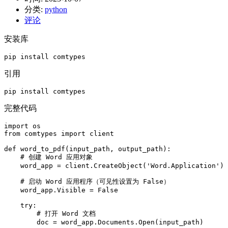
分类:
python
评论
安装库
pip install comtypes
引用
pip install comtypes
完整代码
import os

from comtypes import client

def word_to_pdf(input_path, output_path):

    # 创建 Word 应用对象

    word_app = client.CreateObject('Word.Application')

    # 启动 Word 应用程序（可见性设置为 False）

    word_app.Visible = False

    try:

        # 打开 Word 文档

        doc = word_app.Documents.Open(input_path)
