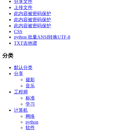
分享文件
上传文件
此内容被密码保护
此内容被密码保护
此内容被密码保护
CSS
python 批量ANSI转换UTF-8
TXT吉他谱
分类
默认分类
分享
摄影
音乐
工程师
标准
学习
计算机
网络
python
软件