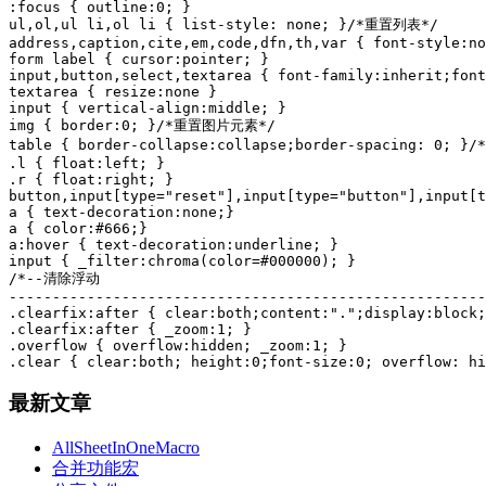
:focus { outline:0; }

ul,ol,ul li,ol li { list-style: none; }/*重置列表*/

address,caption,cite,em,code,dfn,th,var { font-style:no
form label { cursor:pointer; }

input,button,select,textarea { font-family:inherit;font
textarea { resize:none }

input { vertical-align:middle; }

img { border:0; }/*重置图片元素*/

table { border-collapse:collapse;border-spacing: 0; }
.l { float:left; }

.r { float:right; }

button,input[type="reset"],input[type="button"],input[t
a { text-decoration:none;}

a { color:#666;}

a:hover { text-decoration:underline; }

input { _filter:chroma(color=#000000); }

/*--清除浮动

-------------------------------------------------------
.clearfix:after { clear:both;content:".";display:block;
.clearfix:after { _zoom:1; }

.overflow { overflow:hidden; _zoom:1; }

.clear { clear:both; height:0;font-size:0; overflow: hi
最新文章
AllSheetInOneMacro
合并功能宏