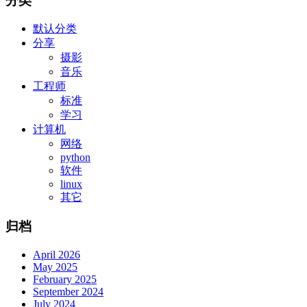
分类
默认分类
分享
摄影
音乐
工程师
标准
学习
计算机
网络
python
软件
linux
其它
归档
April 2026
May 2025
February 2025
September 2024
July 2024