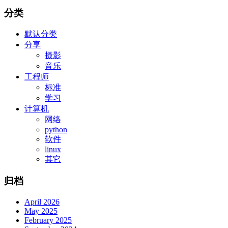
分类
默认分类
分享
摄影
音乐
工程师
标准
学习
计算机
网络
python
软件
linux
其它
归档
April 2026
May 2025
February 2025