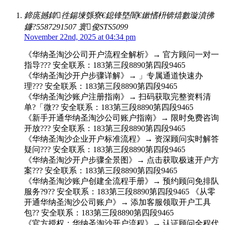
鍗庣撼鍏徃鍚堜綔寮€鎴锋墍闇€鏉愭枡锛熺數璇濆彿
鐮?5587291507 寰俊STS5099
November 22nd, 2025 at 04:34 pm
《华纳圣淘沙公司开户流程全解析》→ 官方顾问一对一
指导??? 安全联系：183第三段8890第四段9465
《华纳圣淘沙开户步骤详解》→ 」专属通道快速办
理??? 安全联系：183第三段8890第四段9465
《华纳圣淘沙账户注册指南》→ 扫码获取完整资料清
单?「微?? 安全联系：183第三段8890第四段9465
《新手开通华纳圣淘沙公司账户指南》→ 限时免费咨询
开放??? 安全联系：183第三段8890第四段9465
《华纳圣淘沙企业开户标准流程》→ 资深顾问实时解答
疑问??? 安全联系：183第三段8890第四段9465
《华纳圣淘沙开户步骤全景图》→ 点击获取极速开户方
案??? 安全联系：183第三段8890第四段9465
《华纳圣淘沙账户创建全流程手册》→ 预约顾问免排队
服务?9?? 安全联系：183第三段8890第四段9465 《从零
开通华纳圣淘沙公司账户》→ 添加客服领取开户工具
包?? 安全联系：183第三段8890第四段9465
《官方授权：华纳圣淘沙开户流程》→ 认证顾问全程代