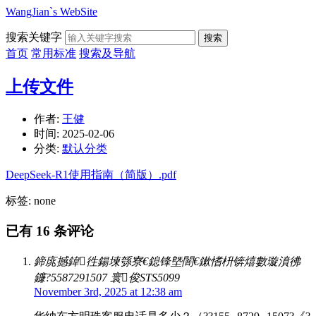
WangJian`s WebSite
搜索关键字
搜索
首页
常用标准
搜索及导航
上传文件
作者:
王健
时间:
2025-02-06
分类:
默认分类
DeepSeek-R1使用指南（简版）.pdf
标签: none
已有 16 条评论
鍗庣撼鍏徃鍚堜綔寮€鎴锋墍闇€鏉愭枡锛熺數璇濆彿
鐮?5587291507 寰俊STS5099
November 3rd, 2025 at 12:38 am