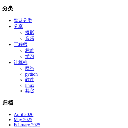
分类
默认分类
分享
摄影
音乐
工程师
标准
学习
计算机
网络
python
软件
linux
其它
归档
April 2026
May 2025
February 2025