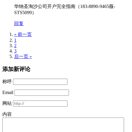
华纳圣淘沙公司开户完全指南（183-8890-9465薇-
STS5099）
回复
« 前一页
1
2
3
后一页 »
添加新评论
称呼
Email
网站
内容